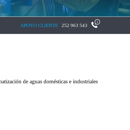
APOYO CLIENTE
252 963 543
atización de aguas domésticas e industriales