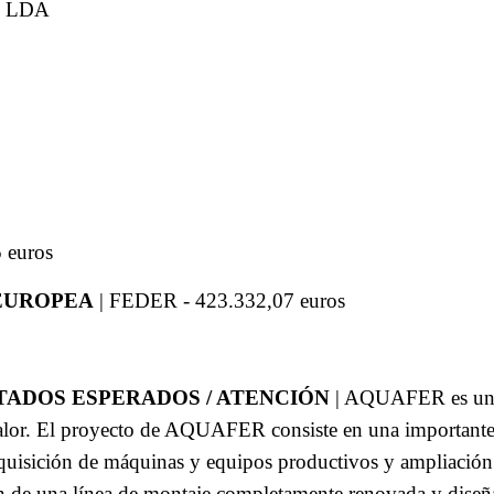
, LDA
 euros
 EUROPEA
| FEDER - 423.332,07 euros
TADOS ESPERADOS / ATENCIÓN
| AQUAFER es una 
or. El proyecto de AQUAFER consiste en una importante r
adquisición de máquinas y equipos productivos y ampliación
ón de una línea de montaje completamente renovada y diseñ