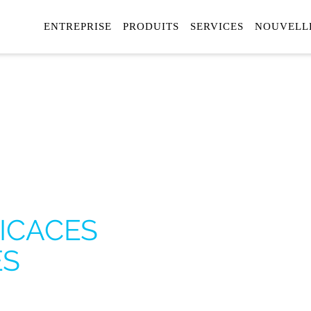
ENTREPRISE
PRODUITS
SERVICES
NOUVELL
+ CONFORT
+ ÉCONOMIE D
à la maison, au b