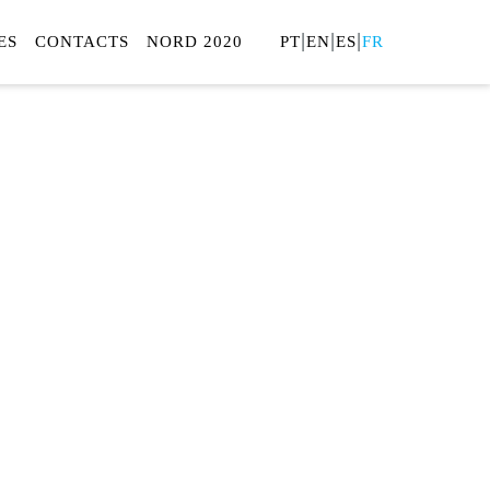
|
|
|
ES
CONTACTS
NORD 2020
PT
EN
ES
FR
'ÉNERGIE
ureau