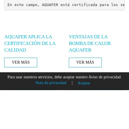
En este campo, AQUAFER está certificada para los ser
AQUAFER APLICA LA
VENTAJAS DE LA
CERTIFICACIÓN DE LA
BOMBA DE CALOR
CALIDAD
AQUAFER
VER MÁS
VER MÁS
Para usar nuestros servicios, debe aceptar nuestro Aviso de privacidad.
Nota de privacidad
|
Aceptar
AQUAFER CENTRARSE
AQUAFER PRESENTE EN
EN CALIDAD
LA FERIA
INTERNACIONAL
VER MÁS
EXPOBIOMASA 2017
VER MÁS