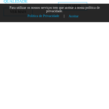
QUALIDADE
VER MAIS
Para utilizar os nossos serviços tem que aceitar a nossa política de
privacidade.
VER MAIS
Política de Privacidade
|
Aceitar
AQUAFER PRESENTE NA
FEIRA INTERNACIONAL
EXPOBIOMASA 2017
VER MAIS
REVISTA
AQUAFER DESENVOLVE
ANTEPROJECTOS
VÍDEO INSTITUCIONAL
DESTACA AQUAFER
VER MAIS
VER MAIS